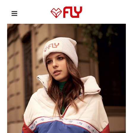
P
R
I
FLY
M
A
R
Y
M
E
N
U