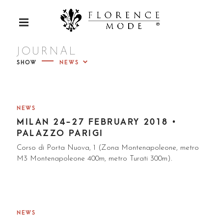
S
k
Luxury Furs
P
i
R
p
I
FLORENC
M
t
JOURNAL
A
R
o
SHOW
Y
c
M
E MODE
E
o
N
U
n
t
NEWS
e
MILAN 24-27 FEBRUARY 2018 •
n
PALAZZO PARIGI
t
Corso di Porta Nuova, 1 (Zona Montenapoleone, metro
M3 Montenapoleone 400m, metro Turati 300m).
NEWS