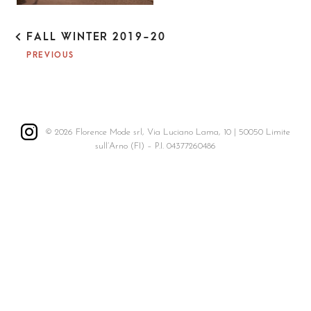
P
FALL WINTER 2019-20
O
PREVIOUS
S
T
N
A
V
I
© 2026 Florence Mode srl, Via Luciano Lama, 10 | 50050 Limite
G
sull’Arno (FI) – P.I. 04377260486
A
T
I
O
N